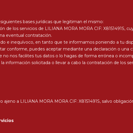
s siguientes bases jurídicas que legitiman el mismo:
tación de los servicios de LILIANA MORA MORA CIF: X8151491S, cu
una eventual contratación.
mado e inequívoco, en tanto que te informamos poniendo a tu dispo
estar conforme, puedes aceptar mediante una declaración o una c
ue no nos facilites tus datos o lo hagas de forma errónea o incom
a información solicitada o llevar a cabo la contratación de los ser
ro ajeno a LILIANA MORA MORA CIF: X8151491S, salvo obligación
rvicios