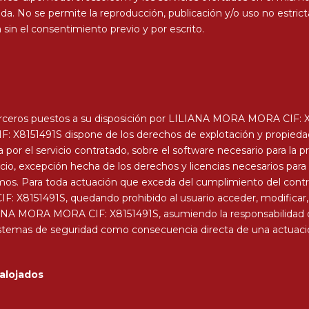
da. No se permite la reproducción, publicación y/o uso no estric
sin el consentimiento previo y por escrito.
erceros puestos a su disposición por LILIANA MORA MORA CIF: X8
 X8151491S dispone de los derechos de explotación y propiedad i
por el servicio contratado, sobre el software necesario para la pr
cio, excepción hecha de los derechos y licencias necesarios para
os. Para toda actuación que exceda del cumplimiento del contrat
X8151491S, quedando prohibido al usuario acceder, modificar, vi
IANA MORA MORA CIF: X8151491S, asumiendo la responsabilidad civ
sistemas de seguridad como consecuencia directa de una actuació
 alojados