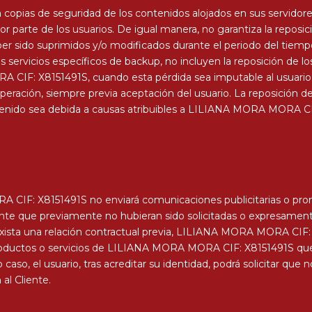
pias de seguridad de los contenidos alojados en sus servidores
or parte de los usuarios. De igual manera, no garantiza la reposic
ber sido suprimidos y/o modificados durante el periodo del tiemp
os servicios específicos de backup, no incluyen la reposición de 
CIF: X8151491S, cuando esta pérdida sea imputable al usuario; 
eración, siempre previa aceptación del usuario. La reposición de 
ontenido sea debida a causas atribuibles a LILIANA MORA MORA C
 CIF: X8151491S no enviará comunicaciones publicitarias o prom
te que previamente no hubieran sido solicitadas o expresamente 
xista una relación contractual previa, LILIANA MORA MORA CIF: 
oductos o servicios de LILIANA MORA MORA CIF: X8151491S que s
 caso, el usuario, tras acreditar su identidad, podrá solicitar que
al Cliente.