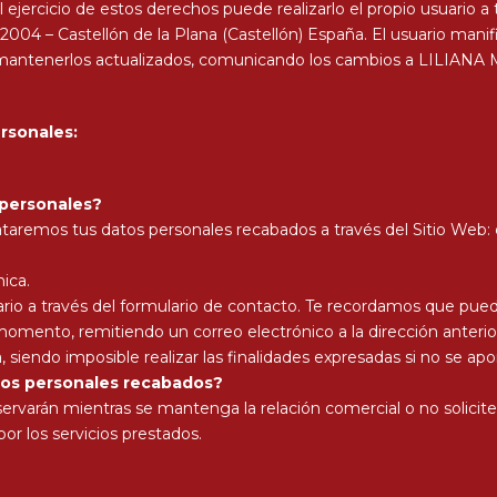
 ejercicio de estos derechos puede realizarlo el propio usuario
 12004 – Castellón de la Plana (Castellón) España. El usuario manif
a mantenerlos actualizados, comunicando los cambios a LILIA
ersonales:
 personales?
remos tus datos personales recabados a través del Sitio Web: 
nica.
 usuario a través del formulario de contacto. Te recordamos que 
 momento, remitiendo un correo electrónico a la dirección anter
 siendo imposible realizar las finalidades expresadas si no se apo
tos personales recabados?
rvarán mientras se mantenga la relación comercial o no solicites 
or los servicios prestados.