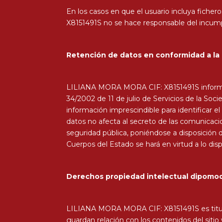
En los casos en que el usuario incluya fich
X8151491S no se hace responsable del incump
Retención de datos en conformidad a la
LILIANA MORA MORA CIF: X8151491S informa d
34/2002 de 11 de julio de Servicios de la So
información imprescindible para identificar el
datos no afecta al secreto de las comunicacio
seguridad pública, poniéndose a disposición de
Cuerpos del Estado se hará en virtud a lo di
Derechos propiedad intelectual
dipomo
LILIANA MORA MORA CIF: X8151491S es titular
guardan relación con los contenidos del siti