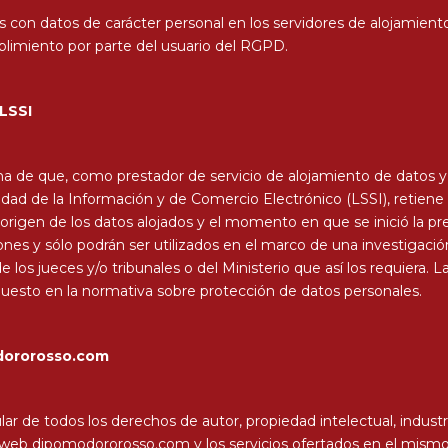
eros con datos de carácter personal en los servidores de aloja
limiento por parte del usuario del RGPD.
 LSSI
e que, como prestador de servicio de alojamiento de datos y en
ciedad de la Información y de Comercio Electrónico (LSSI), retie
 origen de los datos alojados y el momento en que se inició la pr
nes y sólo podrán ser utilizados en el marco de una investigación 
 los jueces y/o tribunales o del Ministerio que así los requiera.
spuesto en la normativa sobre protección de datos personales.
dororosso.com
 de todos los derechos de autor, propiedad intelectual, indust
o web dipomodororosso.com y los servicios ofertados en el mism