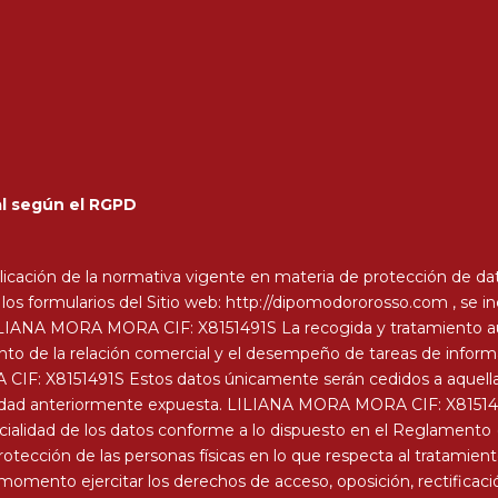
al según el RGPD
ción de la normativa vigente en materia de protección de dato
los formularios del Sitio web: http://dipomodororosso.com , se i
 LILIANA MORA MORA CIF: X8151491S La recogida y tratamiento a
nto de la relación comercial y el desempeño de tareas de inform
IF: X8151491S Estos datos únicamente serán cedidos a aquella
nalidad anteriormente expuesta. LILIANA MORA MORA CIF: X81514
encialidad de los datos conforme a lo dispuesto en el Reglament
protección de las personas físicas en lo que respecta al tratamient
momento ejercitar los derechos de acceso, oposición, rectificación