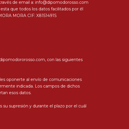
 a través de email a: info@dipomodorosso.com
iesta que todos los datos facilitados por él
NA MORA MORA CIF: X8151491S
dipomodororosso.com, con las siguientes
puedes oponerte al envío de comunicaciones
iormente indicada. Los campos de dichos
rtan esos datos.
su supresión y durante el plazo por el cuál