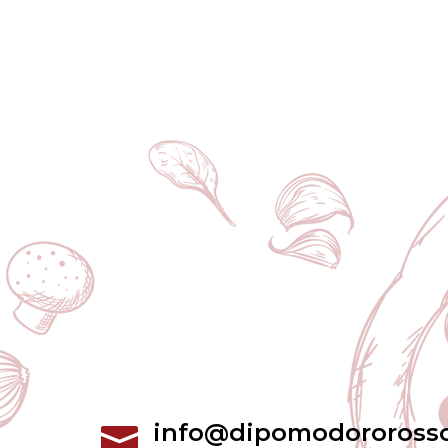
info@dipomodoroross
