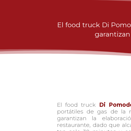
El food truck Di Pomo
garantizan 
El food truck
Di Pomod
portátiles de gas de l
garantizan la elaborac
restaurante, dado que alc