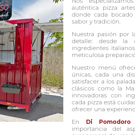
Nos especializamo
auténtica pizza artes
donde cada bocado 
sabor y tradición.
Nuestra pasión por l
detalle: desde la 
ingredientes italianos
meticulosa preparació
Nuestro menú ofrece
únicas, cada una di
satisfacer a los pala
clásicos como la Ma
innovadoras con ing
cada pizza está cuid
ofrecer una experienci
En
Di Pomodoro
importancia del as