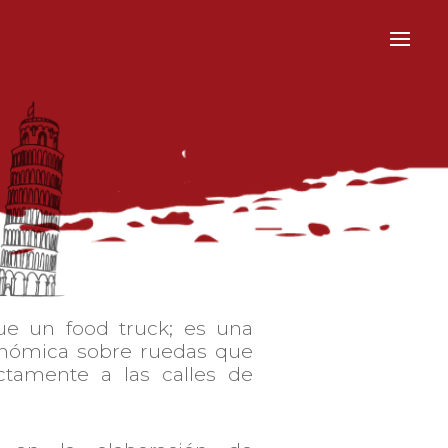
 un food truck; es una
onómica sobre ruedas que
ectamente a las calles de