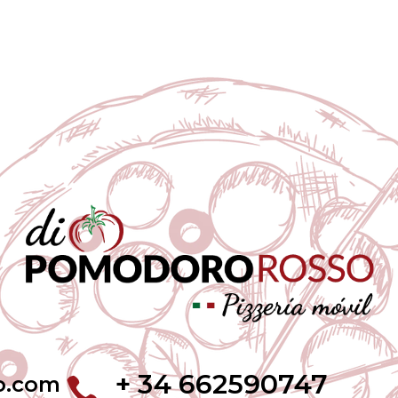
+ 34 662590747
o.com
