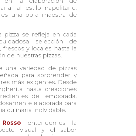
s en la elaboración de
anal al estilo napolitano,
es una obra maestra de
a pizza se refleja en cada
cuidadosa selección de
, frescos y locales hasta la
n de nuestras pizzas.
 una variedad de pizzas
señada para sorprender y
dares más exigentes. Desde
rgherita hasta creaciones
redientes de temporada,
adosamente elaborada para
a culinaria inolvidable.
 Rosso
entendemos la
pecto visual y el sabor