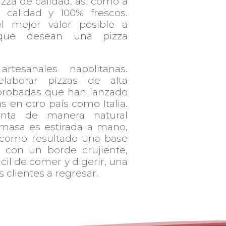
zza de calidad, así como a
a calidad y 100% frescos.
l mejor valor posible a
 que desean una pizza
rtesanales napolitanas.
elaborar pizzas de alta
 probadas que han lanzado
s en otro país como Italia.
nta de manera natural
 masa es estirada a mano,
a como resultado una base
a, con un borde crujiente,
ácil de comer y digerir, una
os clientes a regresar.