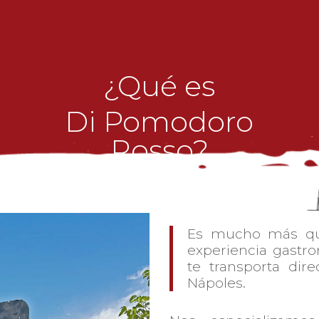
¿Qué es
Di Pomodoro
Rosso?
Es mucho más que
experiencia gastr
te transporta dir
Nápoles.