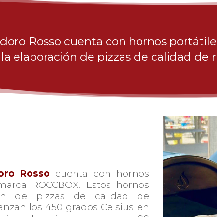
doro Rosso cuenta con hornos portátile
la elaboración de pizzas de calidad de 
oro Rosso
cuenta con hornos
a marca ROCCBOX. Estos hornos
ión de pizzas de calidad de
anzan los 450 grados Celsius en